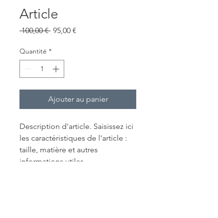
Article
Prix
Prix
 100,00 € 
95,00 €
original
promotionnel
Quantité
*
Ajouter au panier
Description d'article. Saisissez ici 
les caractéristiques de l'article : 
taille, matière et autres 
informations utiles.
DÉTAILS D'ARTICLE
Détails d'article. Saisissez ici les