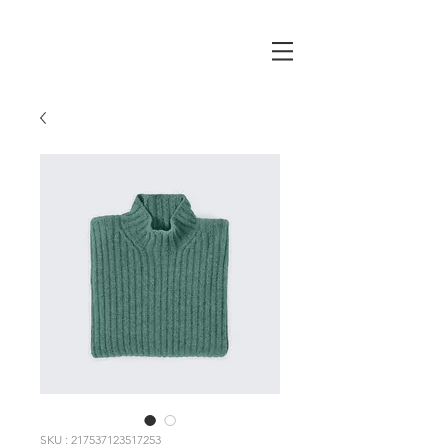
SKU : 217537123517253