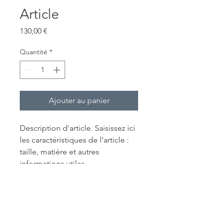
Article
Prix
130,00 €
Quantité
*
Ajouter au panier
Description d'article. Saisissez ici 
les caractéristiques de l'article : 
taille, matière et autres 
informations utiles.
DÉTAILS D'ARTICLE
Détails d'article. Saisissez ici les